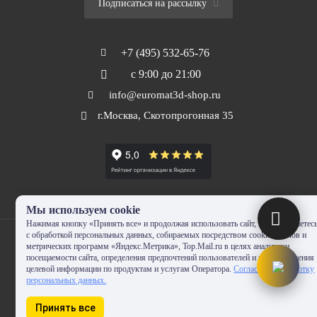
Подписаться на рассылку
+7 (495) 532-65-76
с 9:00 до 21:00
info@euromat3d-shop.ru
г.Москва, Скотопрогонная 35
Мы используем cookie
Нажимая кнопку «Принять все» и продолжая использовать сайт, Вы соглашаетес
с обработкой персональных данных, собираемых посредством cookie-файлов и
метрических программ «Яндекс.Метрика», Top.Mail.ru в целях аналитики
посещаемости сайта, определения предпочтений пользователей и предоставления
целевой информации по продуктам и услугам Оператора.
Согласие на обработку
© 2010-2024 - EUROMAT|3D-SHOP.RU. Все права защищены. Копирование
персональных данных.
запрещено
Принять все