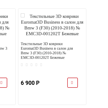
Текстильные 3D коврики
Текстиль
mw 3
Euromat3D Business в салон для
Euromat3D
Bmw 3 (F30) (2010-2018) №
Bmw 3 (F3
EMC3D-001202T Бежевые
EMPR3D-
6 900 Р
8 827 