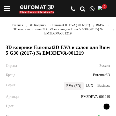
0
Главная
3D Коврики
Euromat3D EVA (3D Борт)
BMW
3D коврики Euromat3D EVA в салон для Bmw 5 G30 (2017-) №
EM3DEVA-001219
3D коврики Euromat3D EVA в салон для Bmw
5 G30 (2017-) № EM3DEVA-001219
Страна
Россия
Бренд
Euromat3D
Серия
LUX
Business
P
EVA (3D)
Артикул
EM3DEVA-001219
Цвет