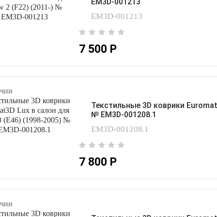
EM3D-001213
EM3D-001213
7 500 Р
чии
Текстильные 3D коврики Euromat3
№ EM3D-001208.1
EM3D-001208.1
7 800 Р
чии