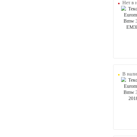
Нет в 
В нали