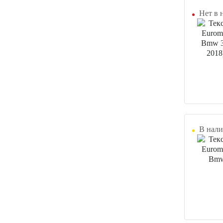
Нет в 
В нали