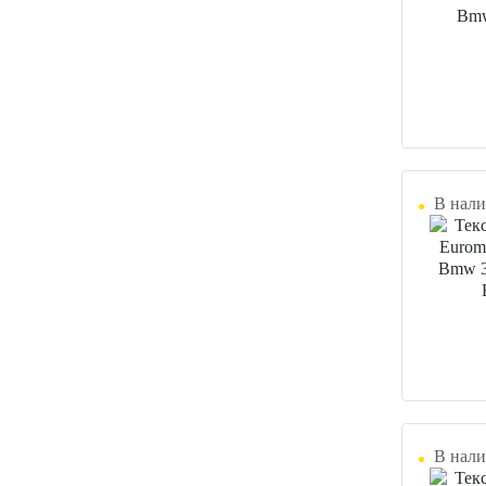
В нали
В нали