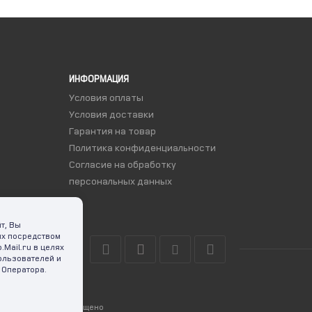
ИНФОРМАЦИЯ
Условия оплаты
Условия доставки
Гарантия на товар
Политика конфиденциальности
Согласие на обработку
персональных данных
т, Вы
ых посредством
Mail.ru в целях
ользователей и
 Оператора.
. Копирование запрещено