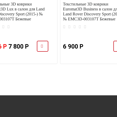
льные 3D коврики
Текстильные 3D коврики
t3D Lux в салон для Land
Euromat3D Business в салон д
iscovery Sport (2015-) №
Land Rover Discovery Sport (20
03107T Бежевые
№ EMC3D-003107T Бежевые
6 Р
7 800 Р
6 900 Р