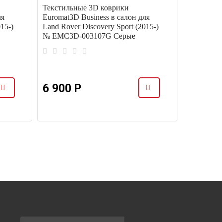
Текстильные 3D коврики
Текстиль
ля
Euromat3D Business в салон для
Euromat3D
15-)
Land Rover Discovery Sport (2015-)
Rover Dis
№ EMC3D-003107G Серые
EM3D-00
6 900 Р
7 566 