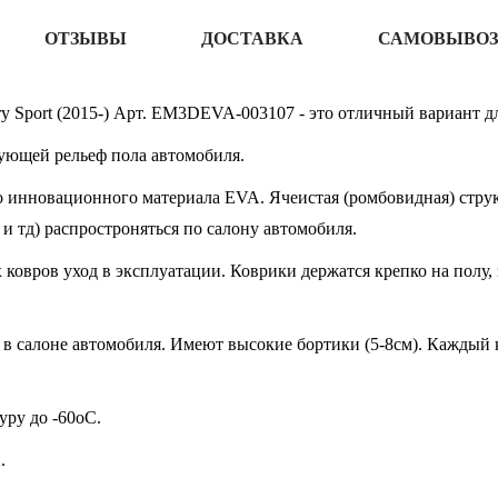
ОТЗЫВЫ
ДОСТАВКА
САМОВЫВОЗ
y Sport (2015-) Арт. EM3DEVA-003107 - это отличный вариант дл
ующей рельеф пола автомобиля.
 инновационного материала EVA. Ячеистая (ромбовидная) структ
 и тд) распростроняться по салону автомобиля.
овров уход в эксплуатации. Коврики держатся крепко на полу, 
в салоне автомобиля. Имеют высокие бортики (5-8см). Каждый к
ру до -60oC.
.