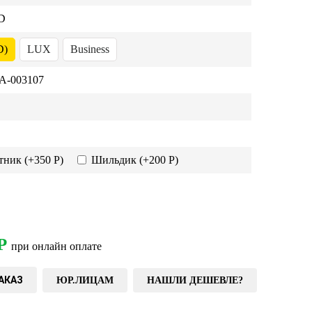
D
D)
LUX
Business
-003107
тник
(+350 Р)
Шильдик
(+200 Р)
Р
при онлайн оплате
АКАЗ
ЮР.ЛИЦАМ
НАШЛИ ДЕШЕВЛЕ?