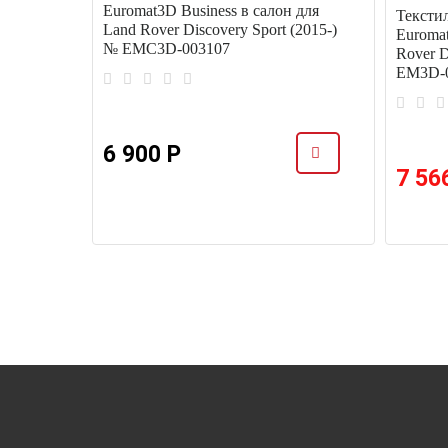
 Land
Euromat3D Business в салон для
Тексти
-) №
Land Rover Discovery Sport (2015-)
Euroma
№ EMC3D-003107
Rover D
EM3D-0
6 900 Р
7 56