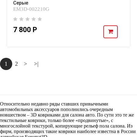
Серые
EM3D-002210G
7 800 Р
1
2
>
>|
Относительно недавно ряды ставших привычными
автомобильных аксессуаров пополнились очередным
новшеством – 3D ковриками для салона авто. По сути это те же
текстильные коврики, только более «продвинутые», с
многослойной текстурой, копирующие рельеф пола салона. Из
фирм, производящих такие коврики наиболее известна в России
латвийская Euromat3D.