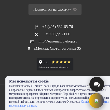
Подписаться на рассылку
+7 (495) 532-65-76
с 9:00 до 21:00
info@euromat3d-shop.ru
г.Москва, Скотопрогонная 35
Мы используем cookie
Нажимая кнопку «Принять все» и продолжая использовать сайт, Вы соглашаетес
с обработкой персональных данных, собираемых посредством cookie-файлов и
метрических программ «Яндекс.Метрика», Top.Mail.ru в целях аналитики
посещаемости сайта, определения предпочтений пользователей и предоставления
целевой информации по продуктам и услугам Оператора.
Согласие на обработку
© 2010-2024 - EUROMAT|3D-SHOP.RU. Все права защищены. Копирование
персональных данных.
запрещено