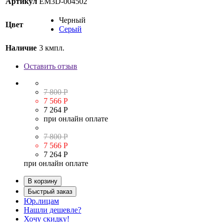
Артикул
EM3D-004502
Черный
Цвет
Серый
Наличие
3 кмпл.
Оставить отзыв
7 800 Р
7 566 Р
7 264 Р
при онлайн оплате
7 800 Р
7 566 Р
7 264 Р
при онлайн оплате
В корзину
Быстрый заказ
Юр.лицам
Нашли дешевле?
Хочу скидку!