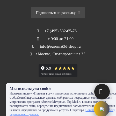
Подписаться на рассылку
+7 (495) 532-65-76
с 9:00 до 21:00
info@euromat3d-shop.ru
г.Москва, Скотопрогонная 35
Мы используем cookie
Нажимая кнопку «Принять все» и продолжая использовать сайт, Вы соглашаетес
с обработкой персональных данных, собираемых посредством cookie-файлов и
метрических программ «Яндекс.Метрика», Top.Mail.ru в целях аналитики
посещаемости сайта, определения предпочтений пользователей и предоставления
целевой информации по продуктам и услугам Оператора.
Согласие на обработку
© 2010-2024 - EUROMAT|3D-SHOP.RU. Все права защищены. Копирование
персональных данных.