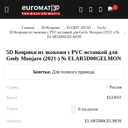
0
Главная
3D Коврики
EGOIST 3D/5D
Geely
5D Коврики из экокожи с PVC-вставкой для Geely Monjaro (2021-) №
ELAR5D00GELMON
5D Коврики из экокожи с PVC-вставкой для
Geely Monjaro (2021-) № ELAR5D00GELMON
Заметка:
Для полного привода.
Страна
Россия
Бренд
EGOIST
Серия
В багажник
Артикул
ELAR5D00GELMON