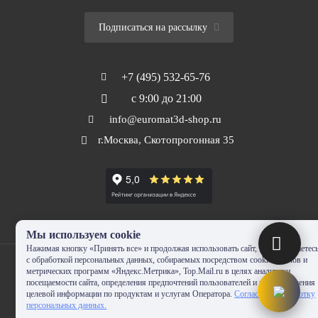
Подписаться на рассылку
+7 (495) 532-65-76
с 9:00 до 21:00
info@euromat3d-shop.ru
г.Москва, Скотопрогонная 35
Мы используем cookie
Нажимая кнопку «Принять все» и продолжая использовать сайт, Вы соглашаетес
с обработкой персональных данных, собираемых посредством cookie-файлов и
метрических программ «Яндекс.Метрика», Top.Mail.ru в целях аналитики
посещаемости сайта, определения предпочтений пользователей и предоставления
целевой информации по продуктам и услугам Оператора.
Согласие на обработку
© 2010-2024 - EUROMAT|3D-SHOP.RU. Все права защищены. Копирование
персональных данных.
запрещено