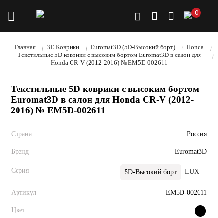
0
Главная
3D Коврики
Euromat3D (5D-Высокий борт)
Honda
Текстильные 5D коврики с высоким бортом Euromat3D в салон для
Honda CR-V (2012-2016) № EM5D-002611
Текстильные 5D коврики с высоким бортом
Euromat3D в салон для Honda CR-V (2012-
2016) № EM5D-002611
Страна
Россия
Бренд
Euromat3D
Серия
LUX
Bus
5D-Высокий борт
Артикул
EM5D-002611
Цвет