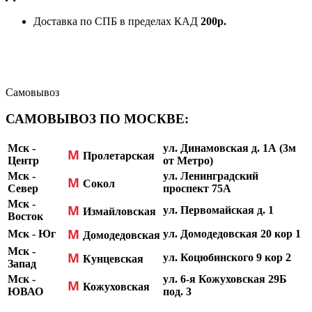
Доставка по СПБ в пределах КАД
200р.
Самовывоз
САМОВЫВОЗ ПО МОСКВЕ:
Мск -
ул. Динамовская д. 1А (3м
М
Пролетарская
Центр
от Метро)
Мск -
ул. Ленинградский
М
Сокол
Север
проспект 75А
Мск -
М
ул. Первомайская д. 1
Измайловская
Восток
М
Мск - Юг
ул. Домодедовская 20 кор 1
Домодедовская
Мск -
М
ул. Коцюбинского 9 кор 2
Кунцевская
Запад
Мск -
ул. 6-я Кожуховская 29Б
М
Кожуховская
ЮВАО
под. 3