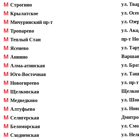
М
ул. Тва
Строгино
М
ул. Осе
Крылатское
М
ул. Озер
Мичуринский пр-т
М
ул. Ака
Тропарево
М
пр-т Но
Теплый Стан
М
ул.
Тару
Ясенево
М
Варшавс
Аннино
М
ул.
Брат
Алма-атинская
М
ул.
Ташк
Юго-Восточная
М
ул. пр-
Новогиреево
М
Щелковс
Щелковская
М
ул. Шок
Медведково
М
ул. Нов
Алтуфьево
М
Дмитров
Селигерская
М
ул. Смо
Беломорская
М
ул. Нел
Сходненская