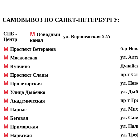
САМОВЫВОЗ ПО САНКТ-ПЕТЕРБУРГУ:
М
СПБ -
Обводный
ул. Воронежская 52А
Центр
канал
М
б-р Нов
Проспект Ветеранов
М
ул. Алт
Московская
М
Дунайск
Купчино
М
пр-т Сл
Проспект Славы
М
ул. Нов
Пролетарская
М
ул. Дыб
Улица Дыбенко
М
пр-т Гр
Академическая
М
ул. Мих
Парнас
М
ул. Сав
Беговая
М
ул. Нал
Приморская
М
ул. Треф
Нарвская