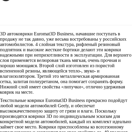
3D автоковрики Euromat3D Business, начавшие поступать в
продажу не так давно, уже весьма востребованы у российских
автомобилистов. 4 слойная текстура, рифленый резиновый
подпятник и высокие жесткие бортики делают эти коврики
надежными при неприхотливости в эксплуатации. Для верхнего
слоя применяется велюровая ткань мягкая, очень прочная и
хорошо моющаяся. Второй слой изготовлен из пористой
вспененной резины, являющейся тепло-, звуко- и
влагоизолятором. Третий это металлическая армированная
сетка, залитая полиуретаном, она помогает сохранять форму.
Нижний слой имеет свойства «липучки», отлично удерживая
коврик на месте.
Текстильные коврики Euromat3D Business прекрасно подойдут
любой модели автомобилей Geely, и обеспечат
высококачественную защиту от грязи и влаги. Поскольку
производятся коврики 3D по индивидуальным эскизам для
конкретной модели автомобилей, каждый их комплект идеально
займет свое место. Коврики приспособлены ко всесезонному