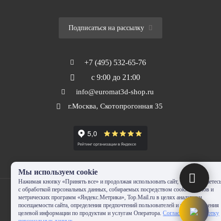
Подписаться на рассылку
+7 (495) 532-65-76
с 9:00 до 21:00
info@euromat3d-shop.ru
г.Москва, Скотопрогонная 35
Мы используем cookie
Нажимая кнопку «Принять все» и продолжая использовать сайт, Вы соглашаетес
с обработкой персональных данных, собираемых посредством cookie-файлов и
метрических программ «Яндекс.Метрика», Top.Mail.ru в целях аналитики
посещаемости сайта, определения предпочтений пользователей и предоставления
целевой информации по продуктам и услугам Оператора.
Согласие на обработку
© 2010-2024 - EUROMAT|3D-SHOP.RU. Все права защищены. Копирование