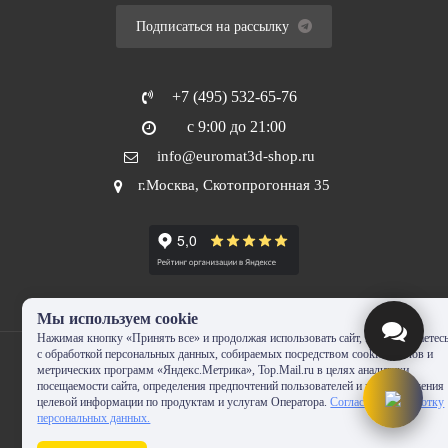
Подписаться на рассылку
+7 (495) 532-65-76
с 9:00 до 21:00
info@euromat3d-shop.ru
г.Москва, Скотопрогонная 35
Мы используем cookie
Нажимая кнопку «Принять все» и продолжая использовать сайт, Вы соглашаетес
с обработкой персональных данных, собираемых посредством cookie-файлов и
метрических программ «Яндекс.Метрика», Top.Mail.ru в целях аналитики
посещаемости сайта, определения предпочтений пользователей и предоставления
целевой информации по продуктам и услугам Оператора.
Согласие на обработку
© 2010-2024 - EUROMAT|3D-SHOP.RU. Все права защищены. Копирование
персональных данных.
запрещено