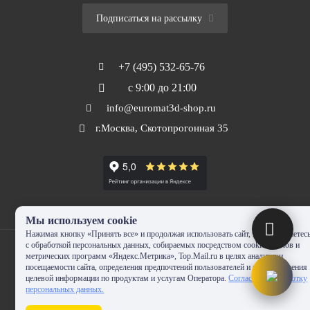
Подписаться на рассылку
+7 (495) 532-65-76
с 9:00 до 21:00
info@euromat3d-shop.ru
г.Москва, Скотопрогонная 35
Мы используем cookie
Нажимая кнопку «Принять все» и продолжая использовать сайт, Вы соглашаетес
с обработкой персональных данных, собираемых посредством cookie-файлов и
метрических программ «Яндекс.Метрика», Top.Mail.ru в целях аналитики
посещаемости сайта, определения предпочтений пользователей и предоставления
целевой информации по продуктам и услугам Оператора.
Согласие на обработку
© 2010-2024 - EUROMAT|3D-SHOP.RU. Все права защищены. Копирование
персональных данных.
запрещено