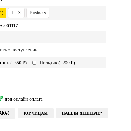
D)
LUX
Business
-001117
ить о поступлении
тник
(+350 Р)
Шильдик
(+200 Р)
Р
при онлайн оплате
АКАЗ
ЮР.ЛИЦАМ
НАШЛИ ДЕШЕВЛЕ?