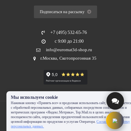
Подписаться на рассылку
+7 (495) 532-65-76
с 9:00 до 21:00
info@euromat3d-shop.ru
г.Москва, Скотопрогонная 35
Мы используем cookie
Нажимая кнопку «Принять все» и продолжая использовать сайт, Вы соглашаетес
с обработкой персональных данных, собираемых посредством cookie-файлов и
метрических программ «Яндекс.Метрика», Top.Mail.ru в целях аналитики
посещаемости сайта, определения предпочтений пользователей и предоставления
целевой информации по продуктам и услугам Оператора.
Согласие на обработку
© 2010-2024 - EUROMAT|3D-SHOP.RU. Все права защищены. Копирование
персональных данных.
запрещено