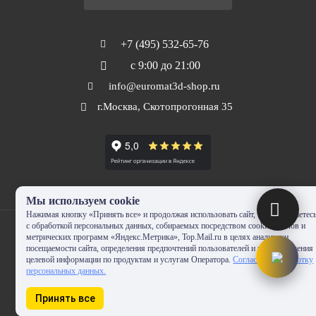
+7 (495) 532-65-76
с 9:00 до 21:00
info@euromat3d-shop.ru
г.Москва, Скотопрогонная 35
Мы используем cookie
Нажимая кнопку «Принять все» и продолжая использовать сайт, Вы соглашаетес
с обработкой персональных данных, собираемых посредством cookie-файлов и
метрических программ «Яндекс.Метрика», Top.Mail.ru в целях аналитики
посещаемости сайта, определения предпочтений пользователей и предоставления
целевой информации по продуктам и услугам Оператора.
Согласие на обработку
© 2010-2024 - EUROMAT|3D-SHOP.RU. Все права защищены. Копирование
персональных данных.
запрещено
Принять все