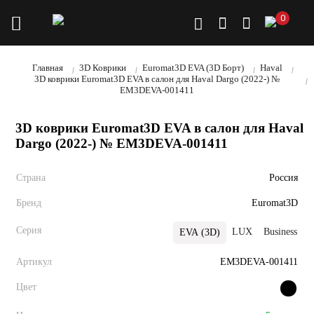
0
Главная
3D Коврики
Euromat3D EVA (3D Борт)
Haval
3D коврики Euromat3D EVA в салон для Haval Dargo (2022-) №
EM3DEVA-001411
3D коврики Euromat3D EVA в салон для Haval
Dargo (2022-) № EM3DEVA-001411
Страна
Россия
Бренд
Euromat3D
Серия
LUX
Business
В
EVA (3D)
Артикул
EM3DEVA-001411
Цвет