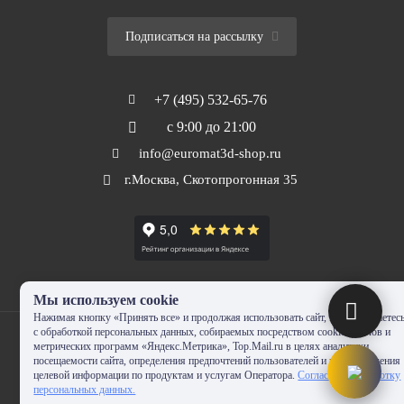
Подписаться на рассылку
+7 (495) 532-65-76
с 9:00 до 21:00
info@euromat3d-shop.ru
г.Москва, Скотопрогонная 35
Мы используем cookie
Нажимая кнопку «Принять все» и продолжая использовать сайт, Вы соглашаетес
с обработкой персональных данных, собираемых посредством cookie-файлов и
метрических программ «Яндекс.Метрика», Top.Mail.ru в целях аналитики
посещаемости сайта, определения предпочтений пользователей и предоставления
целевой информации по продуктам и услугам Оператора.
Согласие на обработку
© 2010-2024 - EUROMAT|3D-SHOP.RU. Все права защищены. Копирование
персональных данных.
запрещено