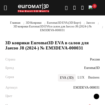
0
Главная
3D Коврики
Euromat3D EVA (3D Борт)
Jaecoo
3D коврики Euromat3D EVA в салон для Jaecoo J8 (2024-) №
EM3DEVA-000031
3D коврики Euromat3D EVA в салон для
Jaecoo J8 (2024-) № EM3DEVA-000031
Страна
Россия
Бренд
Euromat3D
Серия
LUX
Business
В
EVA (3D)
Артикул
EM3DEVA-000031
Цвет