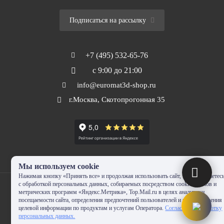
Подписаться на рассылку
+7 (495) 532-65-76
с 9:00 до 21:00
info@euromat3d-shop.ru
г.Москва, Скотопрогонная 35
Мы используем cookie
Нажимая кнопку «Принять все» и продолжая использовать сайт, Вы соглашаетес
с обработкой персональных данных, собираемых посредством cookie-файлов и
метрических программ «Яндекс.Метрика», Top.Mail.ru в целях аналитики
посещаемости сайта, определения предпочтений пользователей и предоставления
целевой информации по продуктам и услугам Оператора.
Согласие на обработку
© 2010-2024 - EUROMAT|3D-SHOP.RU. Все права защищены. Копирование
персональных данных.
запрещено