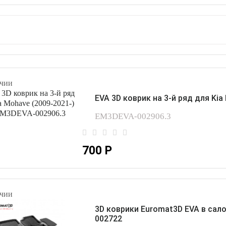
чии
EVA 3D коврик на 3-й ряд для Ki
EM3DEVA-002906.3
700 Р
чии
3D коврики Euromat3D EVA в сало
002722