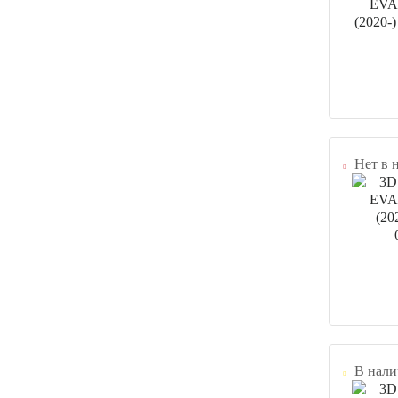
Нет в 
В нали