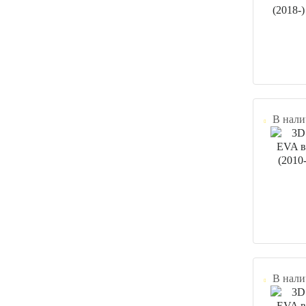
В нали
В нали