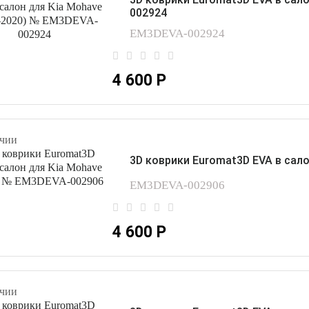
002924
EM3DEVA-002924
4 600 Р
чии
3D коврики Euromat3D EVA в сало
EM3DEVA-002906
4 600 Р
чии