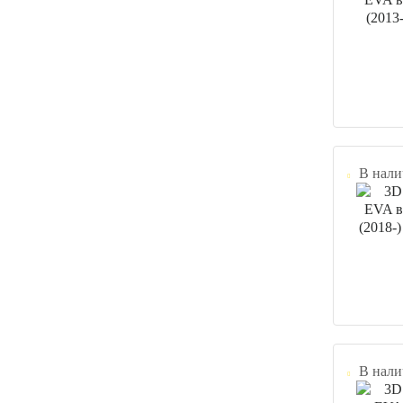
В нали
В нали