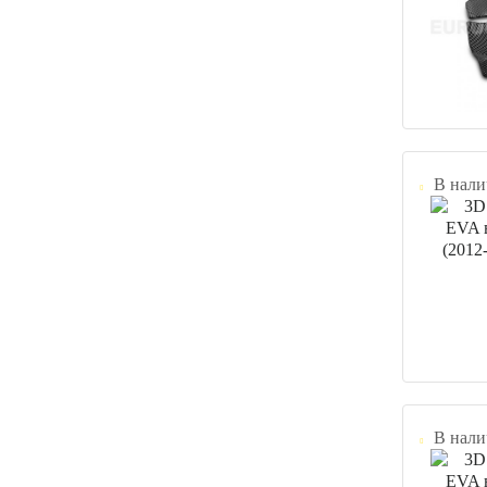
В нали
В нали