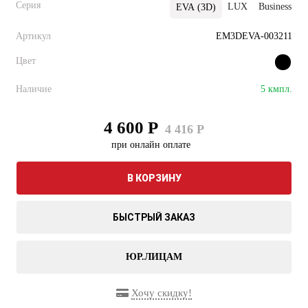
Серия
LUX
Business
EVA (3D)
Артикул
EM3DEVA-003211
Цвет
Наличие
5 кмпл.
4 600 Р
4 416 Р
при онлайн оплате
В КОРЗИНУ
БЫСТРЫЙ ЗАКАЗ
ЮР.ЛИЦАМ
Хочу скидку!