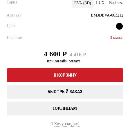
Серия
LUX
Business
P
EVA (3D)
Артикул
EM3DEVA-003212
Цвет
Наличие
3 кмпл.
4 600 Р
4 416 Р
при онлайн оплате
В КОРЗИНУ
БЫСТРЫЙ ЗАКАЗ
ЮР.ЛИЦАМ
Хочу скидку!