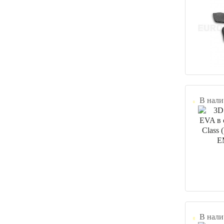
В нали
В нали