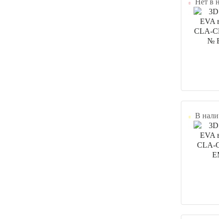
Нет в 
В нали