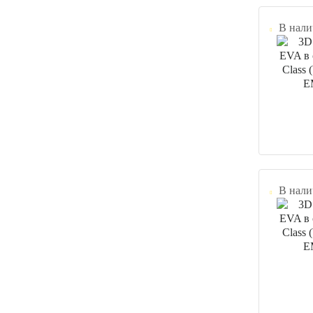
В нали
В нали