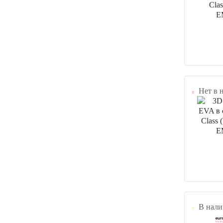
Нет в 
В нали