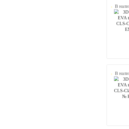
В нали
В нали