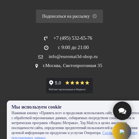
Подписаться на рассылку
+7 (495) 532-65-76
с 9:00 до 21:00
info@euromat3d-shop.ru
г.Москва, Скотопрогонная 35
Мы используем cookie
Нажимая кнопку «Принять все» и продолжая использовать сайт, Вы соглашаетес
с обработкой персональных данных, собираемых посредством cookie-файлов и
метрических программ «Яндекс.Метрика», Top.Mail.ru в целях аналитики
посещаемости сайта, определения предпочтений пользователей и предоставления
целевой информации по продуктам и услугам Оператора.
Согласие на обработку
© 2010-2024 - EUROMAT|3D-SHOP.RU. Все права защищены. Копирование
персональных данных.