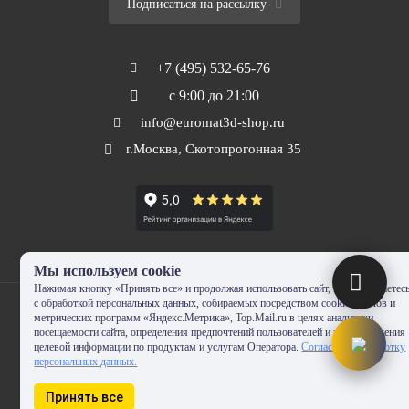
Подписаться на рассылку
+7 (495) 532-65-76
с 9:00 до 21:00
info@euromat3d-shop.ru
г.Москва, Скотопрогонная 35
Мы используем cookie
Нажимая кнопку «Принять все» и продолжая использовать сайт, Вы соглашаетес
с обработкой персональных данных, собираемых посредством cookie-файлов и
метрических программ «Яндекс.Метрика», Top.Mail.ru в целях аналитики
посещаемости сайта, определения предпочтений пользователей и предоставления
целевой информации по продуктам и услугам Оператора.
Согласие на обработку
© 2010-2024 - EUROMAT|3D-SHOP.RU. Все права защищены. Копирование
персональных данных.
запрещено
Принять все