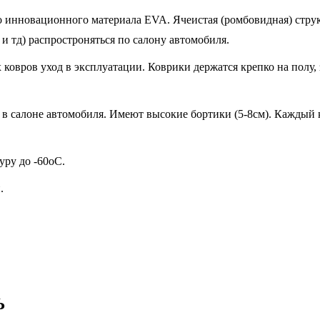
 инновационного материала EVA. Ячеистая (ромбовидная) структ
 и тд) распростроняться по салону автомобиля.
овров уход в эксплуатации. Коврики держатся крепко на полу, 
в салоне автомобиля. Имеют высокие бортики (5-8см). Каждый к
ру до -60oC.
.
Ь