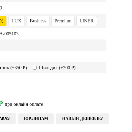
D
D)
LUX
Business
Premium
LINER
-005103
тник
(+350 Р)
Шильдик
(+200 Р)
Р
при онлайн оплате
АКАЗ
ЮР.ЛИЦАМ
НАШЛИ ДЕШЕВЛЕ?