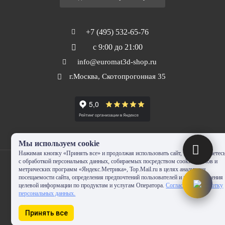
+7 (495) 532-65-76
с 9:00 до 21:00
info@euromat3d-shop.ru
г.Москва, Скотопрогонная 35
Мы используем cookie
Нажимая кнопку «Принять все» и продолжая использовать сайт, Вы соглашаетес
с обработкой персональных данных, собираемых посредством cookie-файлов и
метрических программ «Яндекс.Метрика», Top.Mail.ru в целях аналитики
посещаемости сайта, определения предпочтений пользователей и предоставления
целевой информации по продуктам и услугам Оператора.
Согласие на обработку
© 2010-2024 - EUROMAT|3D-SHOP.RU. Все права защищены. Копирование
персональных данных.
запрещено
Принять все