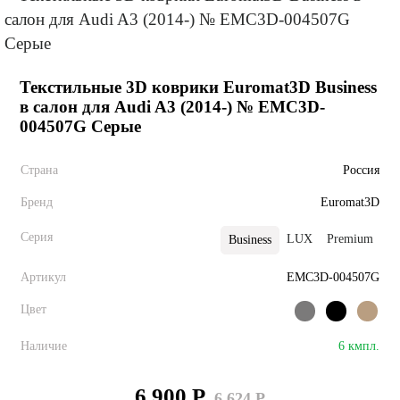
Текстильные 3D коврики Euromat3D Business
в салон для Audi A3 (2014-) № EMC3D-
004507G Серые
Страна
Россия
Бренд
Euromat3D
Серия
LUX
Premium
E
Business
Артикул
EMC3D-004507G
Цвет
Наличие
6 кмпл.
6 900 Р
6 624 Р