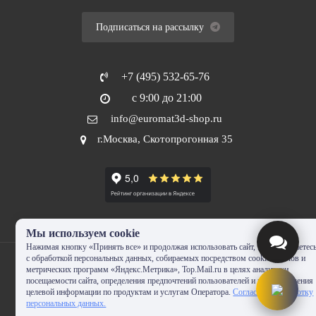
Подписаться на рассылку
+7 (495) 532-65-76
с 9:00 до 21:00
info@euromat3d-shop.ru
г.Москва, Скотопрогонная 35
Мы используем cookie
Нажимая кнопку «Принять все» и продолжая использовать сайт, Вы соглашаетес
с обработкой персональных данных, собираемых посредством cookie-файлов и
метрических программ «Яндекс.Метрика», Top.Mail.ru в целях аналитики
посещаемости сайта, определения предпочтений пользователей и предоставления
целевой информации по продуктам и услугам Оператора.
Согласие на обработку
© 2010-2024 - EUROMAT|3D-SHOP.RU. Все права защищены. Копирование
персональных данных.
запрещено