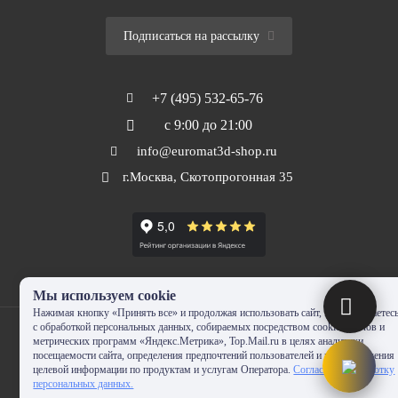
Подписаться на рассылку
+7 (495) 532-65-76
с 9:00 до 21:00
info@euromat3d-shop.ru
г.Москва, Скотопрогонная 35
Мы используем cookie
Нажимая кнопку «Принять все» и продолжая использовать сайт, Вы соглашаетес
с обработкой персональных данных, собираемых посредством cookie-файлов и
метрических программ «Яндекс.Метрика», Top.Mail.ru в целях аналитики
посещаемости сайта, определения предпочтений пользователей и предоставления
целевой информации по продуктам и услугам Оператора.
Согласие на обработку
© 2010-2024 - EUROMAT|3D-SHOP.RU. Все права защищены. Копирование
персональных данных.
запрещено