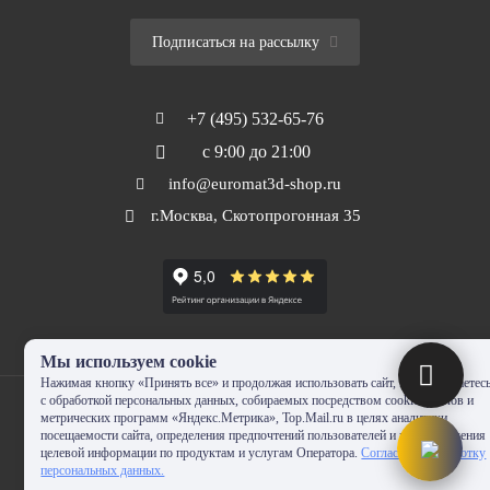
Подписаться на рассылку
+7 (495) 532-65-76
с 9:00 до 21:00
info@euromat3d-shop.ru
г.Москва, Скотопрогонная 35
Мы используем cookie
Нажимая кнопку «Принять все» и продолжая использовать сайт, Вы соглашаетес
с обработкой персональных данных, собираемых посредством cookie-файлов и
метрических программ «Яндекс.Метрика», Top.Mail.ru в целях аналитики
посещаемости сайта, определения предпочтений пользователей и предоставления
целевой информации по продуктам и услугам Оператора.
Согласие на обработку
© 2010-2024 - EUROMAT|3D-SHOP.RU. Все права защищены. Копирование
персональных данных.
запрещено