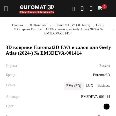
0
Главная
3D Коврики
Euromat3D EVA (3D Борт)
Geely
3D коврики Euromat3D EVA в салон для Geely Atlas (2024-) №
EM3DEVA-001414
3D коврики Euromat3D EVA в салон для Geely
Atlas (2024-) № EM3DEVA-001414
Страна
Россия
Бренд
Euromat3D
Серия
LUX
Business
В
EVA (3D)
Артикул
EM3DEVA-001414
Цвет