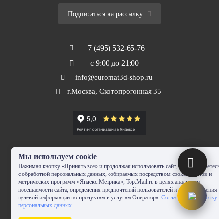
Подписаться на рассылку
+7 (495) 532-65-76
с 9:00 до 21:00
info@euromat3d-shop.ru
г.Москва, Скотопрогонная 35
Мы используем cookie
Нажимая кнопку «Принять все» и продолжая использовать сайт, Вы соглашаетес
с обработкой персональных данных, собираемых посредством cookie-файлов и
метрических программ «Яндекс.Метрика», Top.Mail.ru в целях аналитики
посещаемости сайта, определения предпочтений пользователей и предоставления
целевой информации по продуктам и услугам Оператора.
Согласие на обработку
© 2010-2024 - EUROMAT|3D-SHOP.RU. Все права защищены. Копирование
персональных данных.
запрещено