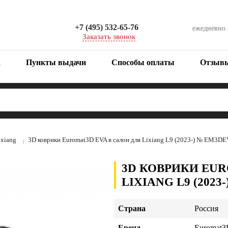
+7 (495) 532-65-76
ежедневно
Заказать звонок
а
Пункты выдачи
Способы оплаты
Отзыв
ixiang
3D коврики Euromat3D EVA в салон для Lixiang L9 (2023-) № EM3D
3D КОВРИКИ EUR
LIXIANG L9 (2023
Страна
Россия
Бренд
Euromat3