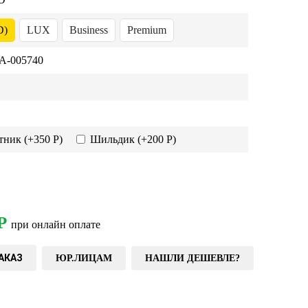
D)
LUX
Business
Premium
-005740
тник
(+350 Р)
Шильдик
(+200 Р)
Р
при онлайн оплате
АКАЗ
ЮР.ЛИЦАМ
НАШЛИ ДЕШЕВЛЕ?